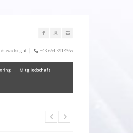
ub-waidring.at
+43 664 8918365
oring
Mitgliedschaft