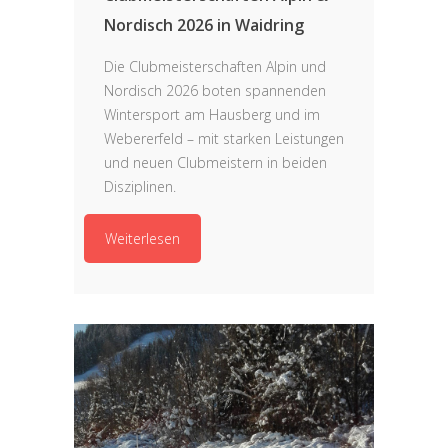
Nordisch 2026 in Waidring
Die Clubmeisterschaften Alpin und
Nordisch 2026 boten spannenden
Wintersport am Hausberg und im
Webererfeld – mit starken Leistungen
und neuen Clubmeistern in beiden
Disziplinen.
Weiterlesen