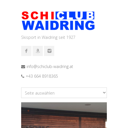
Skisport in Waidring seit 1927
info@schiclub-waidring.at
+43 664 8918365