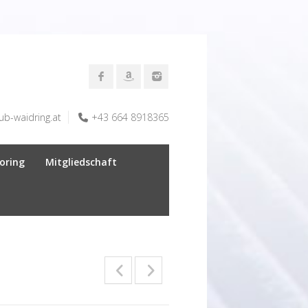
ub-waidring.at
+43 664 8918365
oring
Mitgliedschaft