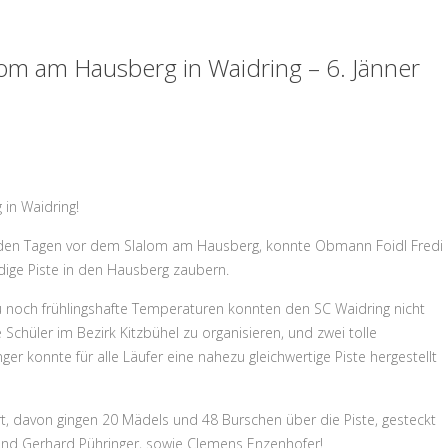
lom am Hausberg in Waidring – 6. Jänner
in Waidring!
in den Tagen vor dem Slalom am Hausberg, konnte Obmann Foidl Fredi
ige Piste in den Hausberg zaubern.
 noch frühlingshafte Temperaturen konnten den SC Waidring nicht
ie Schüler im Bezirk Kitzbühel zu organisieren, und zwei tolle
er konnte für alle Läufer eine nahezu gleichwertige Piste hergestellt
t, davon gingen 20 Mädels und 48 Burschen über die Piste, gesteckt
und Gerhard Pühringer, sowie Clemens Enzenhofer!