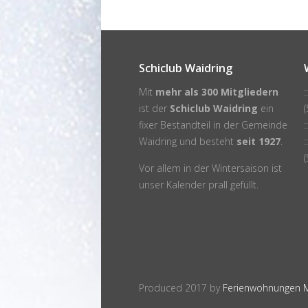
Mit
mehr als 300 Mitgliedern
ist der
Schiclub Waidring
ein
(
fixer Bestandteil in der
Gemeinde
Waidring
und besteht
seit 1927
.
(
Vor allem in der Wintersaison ist
unser
Kalender
prall gefüllt.
Produced 2017 by
Ferienwohnungen Mit