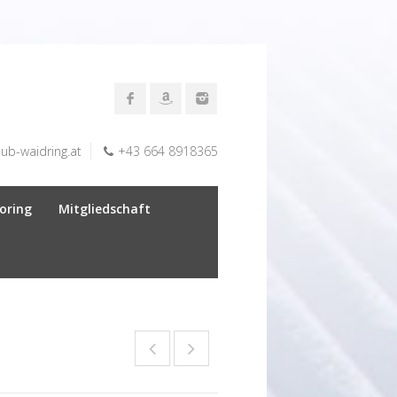
lub-waidring.at
+43 664 8918365
oring
Mitgliedschaft