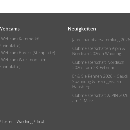
:: Webcam Kammerkör
Jahreshauptversammlung 2026
Steinplatte)
Clubmeisterschaften Alpin &
:: Webcam Bäreck (Steinplatte)
Nordisch 2026 in Waidring
:: Webcam Winklmoosalm
Clubmeisterschaft Nordisch
Steinplatte)
2026 – am 28. Februar
Er & Sie Rennen 2026 – Gaudi,
Spannung & Teamgeist am
Hausberg
Clubmeisterschaft ALPIN 2026 
am 1. März
terer - Waidring / Tirol