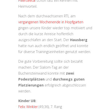
Pillerseetal
schon fast ein Rennen mit
Heimvorteil.
Nach dem durchwachsenen RTL am
vergangenen Wochenende in Hopfgarten
gingen unsere Kinder wieder top motiviert und
durch die kurze Anreise hoffentlich
ausgeschlafen an den Start. Der
Hausberg
hatte nun auch endlich geöffnet und konnte
für diverse Trainingseinheiten genutzt werden.
Die gute Vorbereitung sollte sich bezahlt
machen. Der Slalom-Tag an der
Buchensteinwand konnte mit
zwei
Podestplätzen
und
durchwegs guten
Platzierungen
erfolgreich abgeschlossen
werden.
Kinder U8:
Felix Winkler
(49,36), 7. Rang