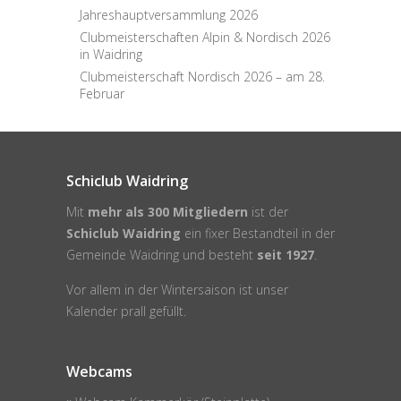
Clubmeisterschaften Alpin & Nordisch 2026
in Waidring
Clubmeisterschaft Nordisch 2026 – am 28.
Februar
Schiclub Waidring
Mit
mehr als 300 Mitgliedern
ist der
Schiclub Waidring
ein fixer Bestandteil in der
Gemeinde Waidring
und besteht
seit 1927
.
Vor allem in der Wintersaison ist unser
Kalender
prall gefüllt.
Webcams
:: Webcam Kammerkör (Steinplatte)