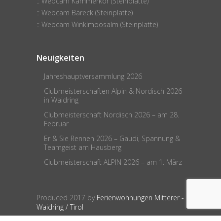
:: Webcam Bäreck (Steinplatte)
:: Webcam Winklmoosalm (Steinplatte)
Neuigkeiten
Jahreshauptversammlung 2026
Clubmeisterschaften Alpin & Nordisch 2026
in Waidring
Clubmeisterschaft Nordisch 2026 – am 28.
Februar
Er & Sie Rennen 2026 – Gaudi, Spannung &
Teamgeist am Hausberg
Clubmeisterschaft ALPIN 2026 – am 1. März
Produced 2017 by
Ferienwohnungen Mitterer -
Waidring / Tirol