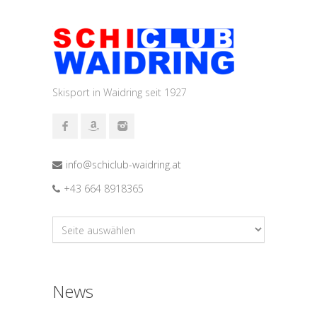
Skisport in Waidring seit 1927
info@schiclub-waidring.at
+43 664 8918365
News