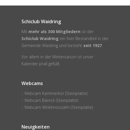
Schiclub Waidring
Mit
mehr als 300 Mitgliedern
ist der
Schiclub Waidring
ein fixer Bestandteil in der
Gemeinde Waidring
und besteht
seit 1927
.
Vor allem in der Wintersaison ist unser
Kalender
prall gefüllt.
Webcams
:: Webcam Kammerkör (Steinplatte)
:: Webcam Bäreck (Steinplatte)
:: Webcam Winklmoosalm (Steinplatte)
Neuigkeiten