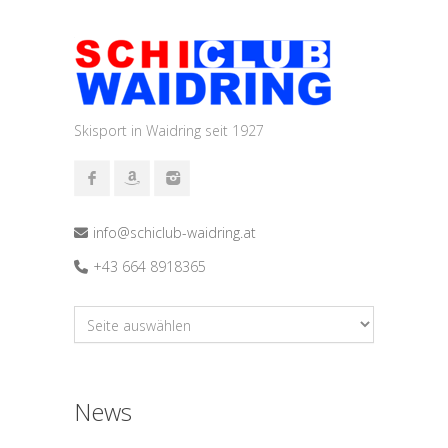
Skisport in Waidring seit 1927
info@schiclub-waidring.at
+43 664 8918365
News